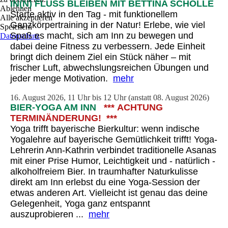
IN(N) FLUSS BLEIBEN MIT BETTINA SCHOLLE
Ablehnen
Starte aktiv in den Tag - mit funktionellem
Alle akzeptieren
Ganzkörpertraining in der Natur! Erlebe, wie viel
Speichern
Spaß es macht, sich am Inn zu bewegen und
Datenschutz
dabei deine Fitness zu verbessern. Jede Einheit
bringt dich deinem Ziel ein Stück näher – mit
frischer Luft, abwechslungsreichen Übungen und
jeder menge Motivation.
mehr
16. August 2026, 11 Uhr bis 12 Uhr (anstatt 08. August 2026)
BIER-YOGA AM INN
***
ACHTUNG
TERMINÄNDERUNG! ***
Yoga trifft bayerische Bierkultur: wenn indische
Yogalehre auf bayerische Gemütlichkeit trifft! Yoga-
Lehrerin Ann-Kathrin verbindet traditionelle Asanas
mit einer Prise Humor, Leichtigkeit und - natürlich -
alkoholfreiem Bier. In traumhafter Naturkulisse
direkt am Inn erlebst du eine Yoga-Session der
etwas anderen Art. Vielleicht ist genau das deine
Gelegenheit, Yoga ganz entspannt
auszuprobieren ...
mehr