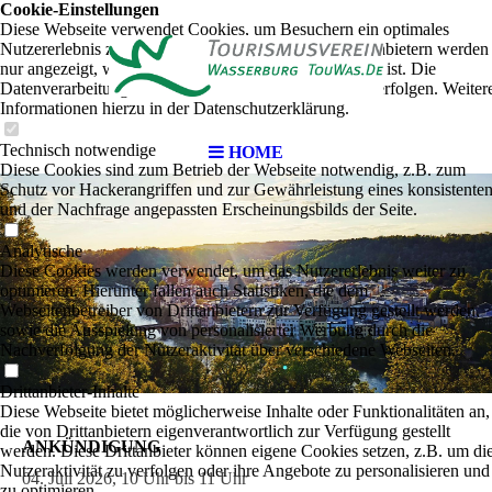
n
Cookie-Einstellungen
Diese Webseite verwendet Cookies, um Besuchern ein optimales
Nutzererlebnis zu bieten. Bestimmte Inhalte von Drittanbietern werden
nur angezeigt, wenn die entsprechende Option aktiviert ist. Die
Datenverarbeitung kann dann auch in einem Drittland erfolgen. Weiter
Informationen hierzu in der Datenschutzerklärung.
Technisch notwendige
HOME
Diese Cookies sind zum Betrieb der Webseite notwendig, z.B. zum
Schutz vor Hackerangriffen und zur Gewährleistung eines konsistente
und der Nachfrage angepassten Erscheinungsbilds der Seite.
Analytische
Diese Cookies werden verwendet, um das Nutzererlebnis weiter zu
optimieren. Hierunter fallen auch Statistiken, die dem
Webseitenbetreiber von Drittanbietern zur Verfügung gestellt werden,
sowie die Ausspielung von personalisierter Werbung durch die
Nachverfolgung der Nutzeraktivität über verschiedene Webseiten.
Drittanbieter-Inhalte
Diese Webseite bietet möglicherweise Inhalte oder Funktionalitäten an,
die von Drittanbietern eigenverantwortlich zur Verfügung gestellt
ANKÜNDIGUNG
werden. Diese Drittanbieter können eigene Cookies setzen, z.B. um di
Nutzeraktivität zu verfolgen oder ihre Angebote zu personalisieren und
04. Juli 2026, 10 Uhr bis 11 Uhr
zu optimieren.