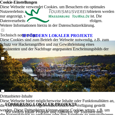
Cookie-Einstellungen
Diese Webseite verwendet Cookies, um Besuchern ein optimales
Nutzererlebnis zu bieten. Bestimmte Inhalte von Drittanbietern werden
am
nur angezeigt, wenn die entsprechende Option aktiviert ist. Die
Datenverarbeitung kann dann auch in einem Drittland erfolgen.
Weitere Informationen hierzu in der Datenschutzerklärung.
Technisch notwendige
FÖRDERN LOKALER PROJEKTE
grünen
Diese Cookies sind zum Betrieb der Webseite notwendig, z.B. zum
Schutz vor Hackerangriffen und zur Gewährleistung eines
konsistenten und der Nachfrage angepassten Erscheinungsbilds der
Seite.
Inn
Analytische
Diese Cookies werden verwendet, um das Nutzererlebnis weiter zu
optimieren. Hierunter fallen auch Statistiken, die dem
Webseitenbetreiber von Drittanbietern zur Verfügung gestellt werden,
sowie die Ausspielung von personalisierter Werbung durch die
Nachverfolgung der Nutzeraktivität über verschiedene Webseiten.
Drittanbieter-Inhalte
Diese Webseite bietet möglicherweise Inhalte oder Funktionalitäten an,
FÖRDERUNG LOKALER PROJEKTE
die von Drittanbietern eigenverantwortlich zur Verfügung gestellt
werden. Diese Drittanbieter können eigene Cookies setzen, z.B. um
Wir fördern lokale Projekte und Aktionen, die Touristen und
die Nutzeraktivität zu verfolgen oder ihre Angebote zu personalisieren